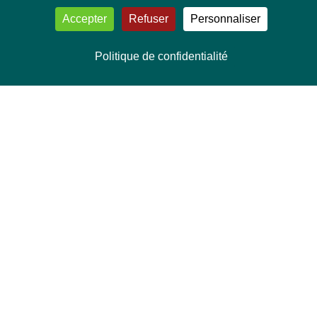
Accepter
Refuser
Personnaliser
Politique de confidentialité
NOUS CONTACTER
Délégation Europe Ecologie
Groupe Verts/ALE du Parlement européen
ASP 06E210, Rue Wiertz 60,
B-1047 Bruxelles