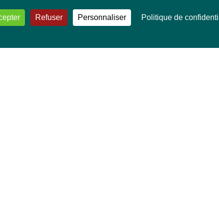
cepter
Refuser
Personnaliser
Politique de confidenti
VOS DÉPUTÉ·E·S EUROPÉEN·NE·S
Mélissa Camara
David Cormand
Mounir Satouri
Majdouline Sbaï
Marie Toussaint
TOUTES NOS THÉMATIQUES
Agriculture et pêche
Alimentation
Bien-être animal
Climat et énergie
Commerce
Culture