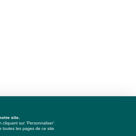
otre site.
cliquant sur 'Personnaliser'.
 toutes les pages de ce site.