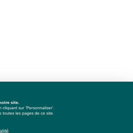
otre site.
cliquant sur 'Personnaliser'.
 toutes les pages de ce site.
alité