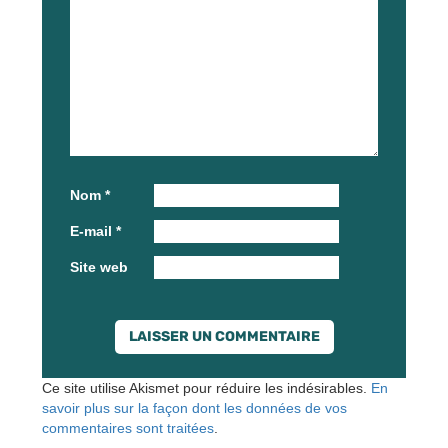
Nom
*
E-mail
*
Site web
Ce site utilise Akismet pour réduire les indésirables.
En
savoir plus sur la façon dont les données de vos
commentaires sont traitées
.