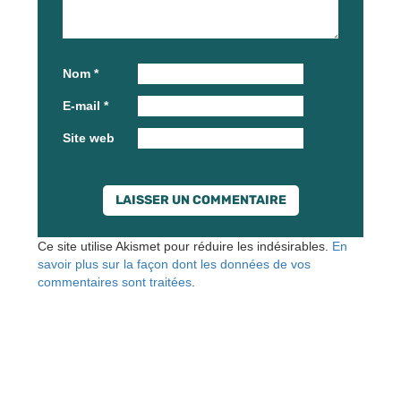
Nom
*
E-mail
*
Site web
Ce site utilise Akismet pour réduire les indésirables.
En
savoir plus sur la façon dont les données de vos
commentaires sont traitées
.