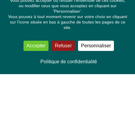
Vous pouvez accepter ou refuser l'ensemble de ces cookies,
ou modifier ceux que vous acceptez en cliquant sur
'Personnaliser'.
Vous pouvez à tout moment revenir sur votre choix en cliquant
sur l'icone située en bas à gauche de toutes les pages de ce
site.
Accepter
Refuser
Personnaliser
Politique de confidentialité
NOUS CONTACTER
Délégation Europe Ecologie
Groupe Verts/ALE du Parlement européen
ASP 06E210, Rue Wiertz 60,