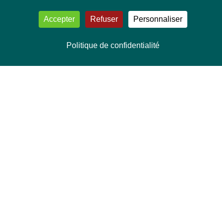
Accepter
Refuser
Personnaliser
Politique de confidentialité
NOUS CONTACTER
Délégation Europe Ecologie
Groupe Verts/ALE du Parlement européen
ASP 06E210, Rue Wiertz 60,
B-1047 Bruxelles