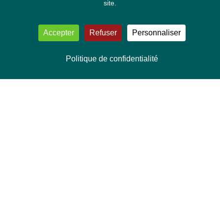
site.
Accepter
Refuser
Personnaliser
Politique de confidentialité
NOUS CONTACTER
Délégation Europe Ecologie
Groupe Verts/ALE du Parlement européen
ASP 06E210, Rue Wiertz 60,
B-1047 Bruxelles