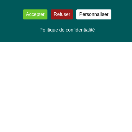
Accepter
Refuser
Personnaliser
Politique de confidentialité
NOUS CONTACTER
Délégation Europe Ecologie
Groupe Verts/ALE du Parlement européen
ASP 06E210, Rue Wiertz 60,
B-1047 Bruxelles