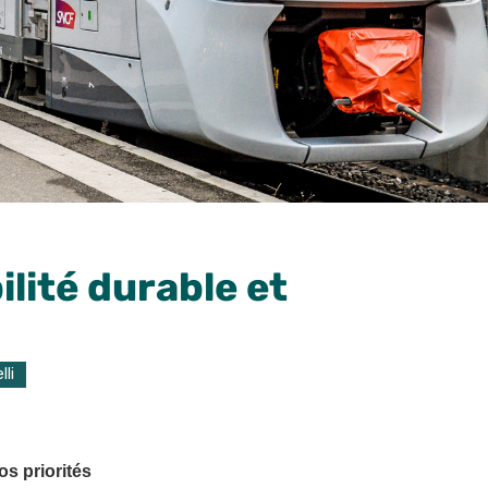
lité durable et
lli
os priorités