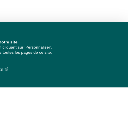
otre site.
cliquant sur 'Personnaliser'.
 toutes les pages de ce site.
alité
ARCHIVES PAR ANNÉES
2026
2025
2024
2023