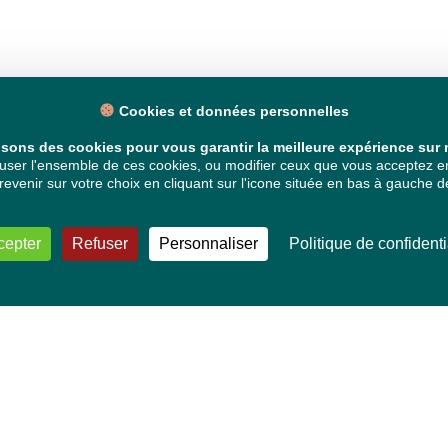
Cookies et données personnelles
isons des cookies pour vous garantir la meilleure expérience sur n
ser l'ensemble de ces cookies, ou modifier ceux que vous acceptez en 
venir sur votre choix en cliquant sur l'icone située en bas à gauche de
cepter
Refuser
Personnaliser
Politique de confidenti
VOS DÉPUTÉ·E·S EUROPÉEN·NE·S
Mélissa Camara
David Cormand