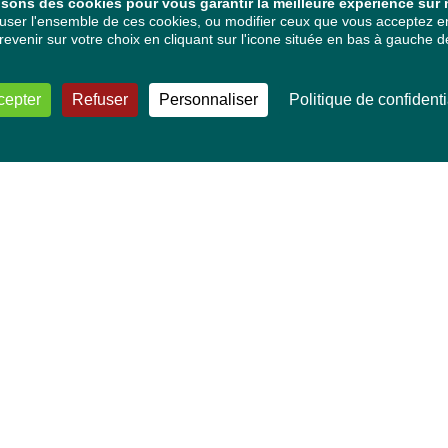
isons des cookies pour vous garantir la meilleure expérience sur n
ser l'ensemble de ces cookies, ou modifier ceux que vous acceptez en 
venir sur votre choix en cliquant sur l'icone située en bas à gauche de
cepter
Refuser
Personnaliser
Politique de confidenti
VOS DÉPUTÉ·E·S EUROPÉEN·NE·S
Mélissa Camara
David Cormand
Mounir Satouri
Majdouline Sbaï
Marie Toussaint
TOUTES NOS THÉMATIQUES
Agriculture et pêche
Alimentation