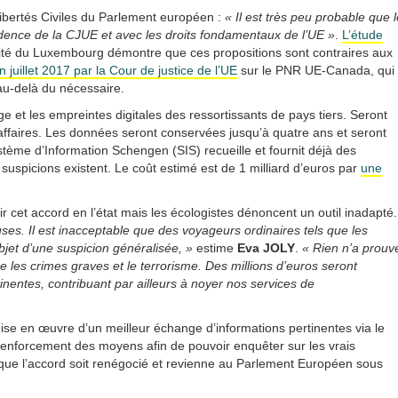
ibertés Civiles du Parlement européen :
« Il est très peu probable que l
prudence de la CJUE et avec les droits fondamentaux de l’UE »
.
L’étude
sité du Luxembourg démontre que ces propositions sont contraires aux
n juillet 2017 par la Cour de justice de l’UE
sur le PNR UE-Canada, qui
au-delà du nécessaire.
 et les empreintes digitales des ressortissants de pays tiers. Seront
’affaires. Les données seront conservées jusqu’à quatre ans et seront
ystème d’Information Schengen (SIS) recueille et fournit déjà des
uspicions existent. Le coût estimé est de 1 milliard d’euros par
une
 cet accord en l’état mais les écologistes dénoncent un outil inadapté.
ses. Il est inacceptable que des voyageurs ordinaires tels que les
bjet d’une suspicion généralisée, »
estime
Eva JOLY
.
« Rien n’a prouv
e les crimes graves et le terrorisme. Des millions d’euros seront
tinentes, contribuant par ailleurs à noyer nos services de
mise en œuvre d’un meilleur échange d’informations pertinentes via le
renforcement des moyens afin de pouvoir enquêter sur les vrais
que l’accord soit renégocié et revienne au Parlement Européen sous