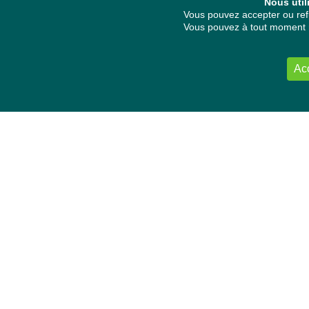
Nous util
Vous pouvez accepter ou refu
Vous pouvez à tout moment re
Ac
NOUS CONTACTER
Délégation Europe Ecologie
Groupe Verts/ALE du Parlement européen
ASP 06E210, Rue Wiertz 60,
B-1047 Bruxelles