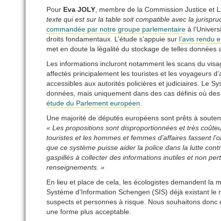
Pour
Eva JOLY
, membre de la Commission Justice et L
texte qui est sur la table soit compatible avec la juris
commandée par notre groupe parlementaire
à l’Univer
droits fondamentaux. L’étude s’appuie sur
l’avis rendu e
met en doute la légalité du stockage de telles données 
Les informations incluront notamment les scans du visage
affectés principalement les touristes et les voyageurs d
accessibles aux autorités policières et judiciaires. Le S
données, mais uniquement dans des cas définis où des s
étude du Parlement européen
.
Une majorité de députés européens sont prêts à soutenir
« Les propositions sont disproportionnées et très coûteu
touristes et les hommes et femmes d’affaires fassent l’o
que ce système puisse aider la police dans la lutte contr
gaspillés à collecter des informations inutiles et non per
renseignements. »
En lieu et place de cela, les écologistes demandent la 
Système d’Information Schengen (SIS) déjà existant le 
suspects et personnes à risque. Nous souhaitons donc 
une forme plus acceptable.