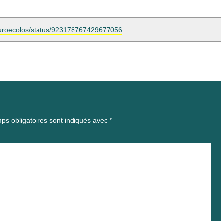
m/euroecolos/status/923178767429677056
ps obligatoires sont indiqués avec
*