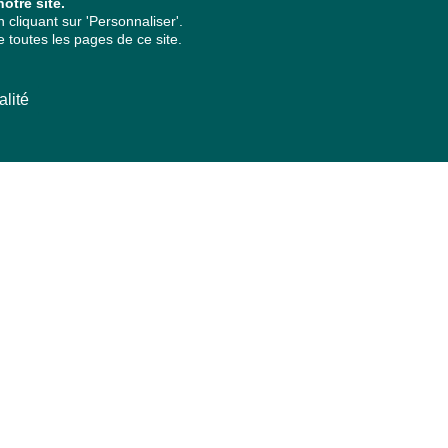
otre site.
cliquant sur 'Personnaliser'.
 toutes les pages de ce site.
alité
ARCHIVES PAR ANNÉES
2026
2025
2024
2023
2022
2021
2020
2019
2018
2017
2016
2015
2014
2013
2012
2011
2010
2009
2008
2007