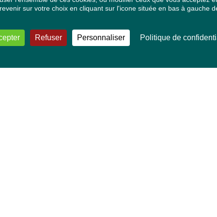
venir sur votre choix en cliquant sur l'icone située en bas à gauche de
cepter
Refuser
Personnaliser
Politique de confidenti
VOS DÉPUTÉ·E·S EUROPÉEN·NE·S
Mélissa Camara
David Cormand
Mounir Satouri
Majdouline Sbaï
Marie Toussaint
TOUTES NOS THÉMATIQUES
Agriculture et pêche
Alimentation
Bien-être animal