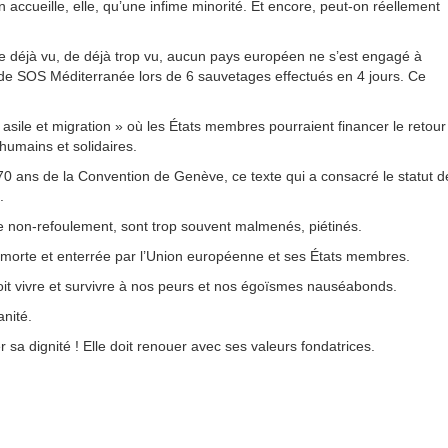
ccueille, elle, qu’une infime minorité. Et encore, peut-on réellement
 de déjà vu, de déjà trop vu, aucun pays européen ne s’est engagé à
 de SOS Méditerranée lors de 6 sauvetages effectués en 4 jours. Ce
 asile et migration » où les États membres pourraient financer le retour
 humains et solidaires.
70 ans de la Convention de Genève, ce texte qui a consacré le statut d
.
, le non-refoulement, sont trop souvent malmenés, piétinés.
e morte et enterrée par l’Union européenne et ses États membres.
t vivre et survivre à nos peurs et nos égoïsmes nauséabonds.
anité.
 sa dignité ! Elle doit renouer avec ses valeurs fondatrices.