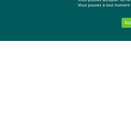
Vous pouvez à tout moment re
Ac
NOUS CONTACTER
Délégation Europe Ecologie
Groupe Verts/ALE du Parlement européen
ASP 06E210, Rue Wiertz 60,
B-1047 Bruxelles