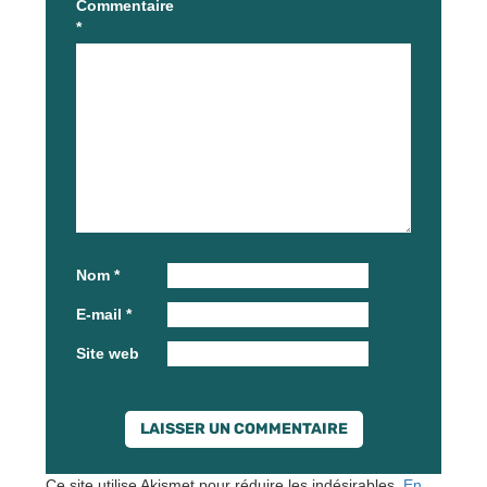
Commentaire
*
Nom
*
E-mail
*
Site web
Ce site utilise Akismet pour réduire les indésirables.
En