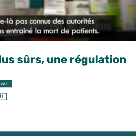
us sûrs, une régulation
ivasi
ts