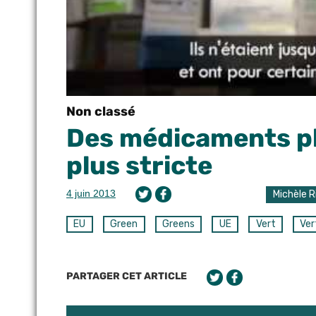
Non classé
Des médicaments pl
plus stricte
4 juin 2013
Michèle R
EU
Green
Greens
UE
Vert
Ver
PARTAGER CET ARTICLE