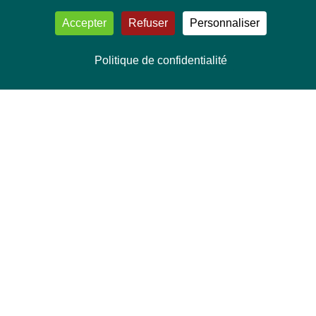
Accepter
Refuser
Personnaliser
Politique de confidentialité
NOUS CONTACTER
Délégation Europe Ecologie
Groupe Verts/ALE du Parlement européen
ASP 06E210, Rue Wiertz 60,
B-1047 Bruxelles