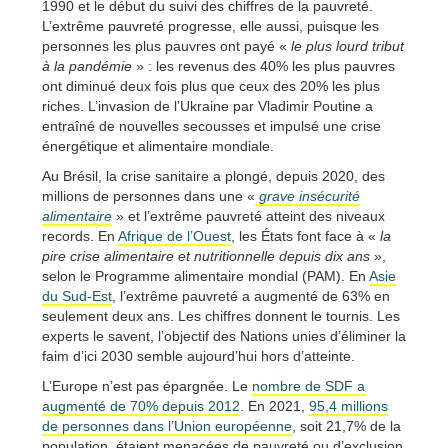
1990 et le début du suivi des chiffres de la pauvreté.
L’extrême pauvreté progresse, elle aussi, puisque les
personnes les plus pauvres ont payé «
le plus lourd tribut
à la pandémie
» : les revenus des 40% les plus pauvres
ont diminué deux fois plus que ceux des 20% les plus
riches. L’invasion de l’Ukraine par Vladimir Poutine a
entraîné de nouvelles secousses et impulsé une crise
énergétique et alimentaire mondiale.
Au Brésil, la crise sanitaire a plongé, depuis 2020, des
millions de personnes dans une «
grave insécurité
alimentaire
» et l’extrême pauvreté atteint des niveaux
records. En
Afrique de l’Ouest
, les États font face à «
la
pire crise alimentaire et nutritionnelle depuis dix ans
»,
selon le Programme alimentaire mondial (PAM). En
Asie
du Sud-Est
, l’extrême pauvreté a augmenté de 63% en
seulement deux ans. Les chiffres donnent le tournis. Les
experts le savent, l’objectif des Nations unies d’éliminer la
faim d’ici 2030 semble aujourd’hui hors d’atteinte.
L’Europe n’est pas épargnée. Le
nombre de SDF a
augmenté de 70% depuis 2012
. En 2021,
95,4 millions
de personnes dans l’Union européenne
, soit 21,7% de la
population, étaient menacées de pauvreté ou d’exclusion