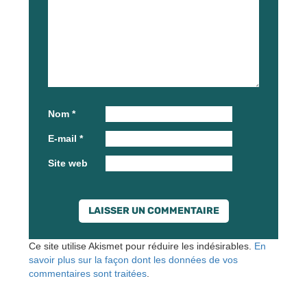
Nom
*
E-mail
*
Site web
Ce site utilise Akismet pour réduire les indésirables.
En
savoir plus sur la façon dont les données de vos
commentaires sont traitées
.