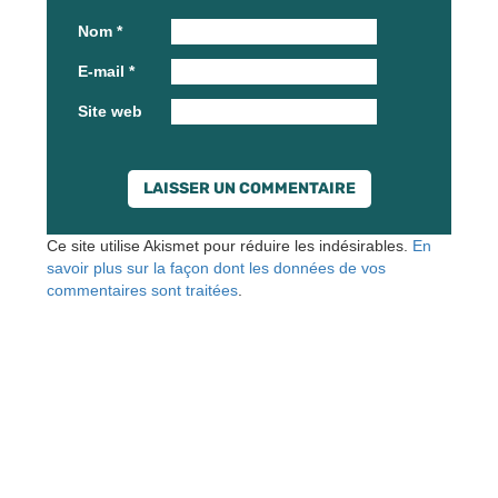
Nom
*
E-mail
*
Site web
Ce site utilise Akismet pour réduire les indésirables.
En
savoir plus sur la façon dont les données de vos
commentaires sont traitées
.