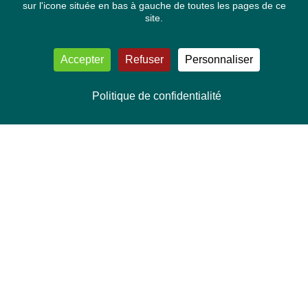
sur l'icone située en bas à gauche de toutes les pages de ce
site.
Accepter
Refuser
Personnaliser
Politique de confidentialité
NOUS CONTACTER
Délégation Europe Ecologie
Groupe Verts/ALE du Parlement européen
ASP 06E210, Rue Wiertz 60,
B-1047 Bruxelles