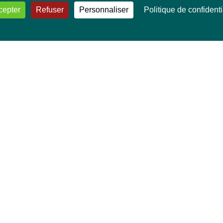
cepter
Refuser
Personnaliser
Politique de confidenti
VOS DÉPUTÉ·E·S EUROPÉEN·NE·S
Mélissa Camara
David Cormand
Mounir Satouri
Majdouline Sbaï
Marie Toussaint
TOUTES NOS THÉMATIQUES
Agriculture et pêche
Alimentation
Bien-être animal
Climat et énergie
Commerce
Culture
Droits et libertés