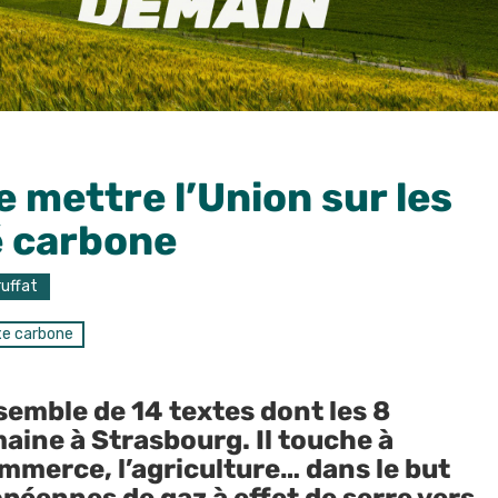
de mettre l’Union sur les
té carbone
ruffat
e carbone
semble de 14 textes dont les 8
aine à Strasbourg. Il touche à
commerce, l’agriculture… dans le but
éennes de gaz à effet de serre vers