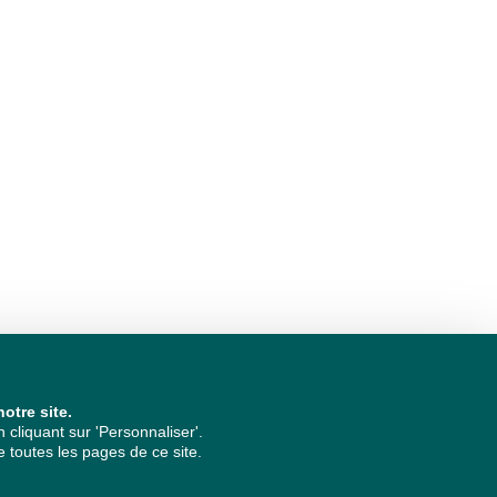
otre site.
cliquant sur 'Personnaliser'.
 toutes les pages de ce site.