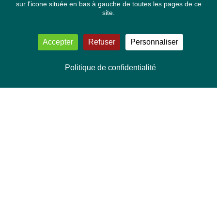
sur l'icone située en bas à gauche de toutes les pages de ce
site.
Accepter
Refuser
Personnaliser
Politique de confidentialité
NOUS CONTACTER
Délégation Europe Ecologie
Groupe Verts/ALE du Parlement européen
ASP 06E210, Rue Wiertz 60,
B-1047 Bruxelles