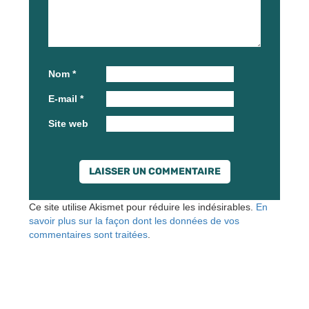
Nom
*
E-mail
*
Site web
Ce site utilise Akismet pour réduire les indésirables.
En
savoir plus sur la façon dont les données de vos
commentaires sont traitées
.