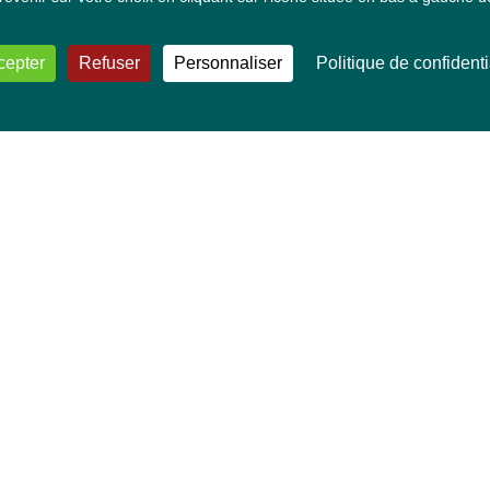
cepter
Refuser
Personnaliser
Politique de confidenti
VOS DÉPUTÉ·E·S EUROPÉEN·NE·S
Mélissa Camara
David Cormand
Mounir Satouri
Majdouline Sbaï
Marie Toussaint
TOUTES NOS THÉMATIQUES
Agriculture et pêche
Alimentation
Bien-être animal
Climat et énergie
Commerce