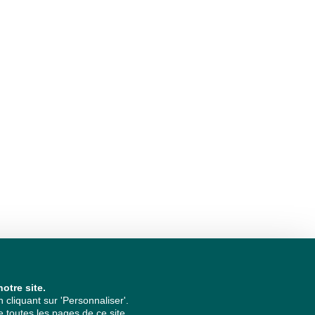
otre site.
cliquant sur 'Personnaliser'.
 toutes les pages de ce site.