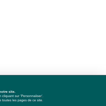
otre site.
cliquant sur 'Personnaliser'.
 toutes les pages de ce site.