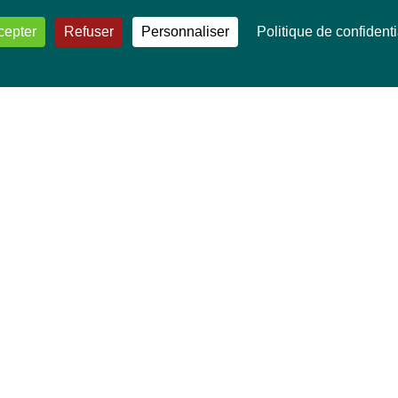
cepter
Refuser
Personnaliser
Politique de confidenti
VOS DÉPUTÉ·E·S EUROPÉEN·NE·S
Mélissa Camara
David Cormand
Mounir Satouri
Majdouline Sbaï
Marie Toussaint
TOUTES NOS THÉMATIQUES
Agriculture et pêche
Alimentation
Bien-être animal
Climat et énergie
Commerce
Culture