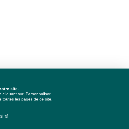
otre site.
cliquant sur 'Personnaliser'.
 toutes les pages de ce site.
alité