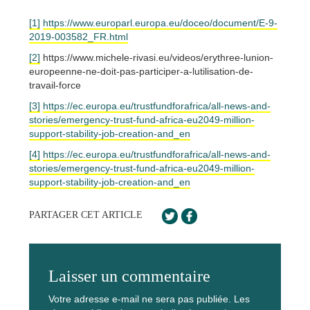
[1]
https://www.europarl.europa.eu/doceo/document/E-9-
2019-003582_FR.html
[2]
https://www.michele-rivasi.eu/videos/erythree-lunion-
europeenne-ne-doit-pas-participer-a-lutilisation-de-
travail-force
[3]
https://ec.europa.eu/trustfundforafrica/all-news-and-
stories/emergency-trust-fund-africa-eu2049-million-
support-stability-job-creation-and_en
[4]
https://ec.europa.eu/trustfundforafrica/all-news-and-
stories/emergency-trust-fund-africa-eu2049-million-
support-stability-job-creation-and_en
PARTAGER CET ARTICLE
Laisser un commentaire
Votre adresse e-mail ne sera pas publiée.
Les