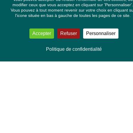
modifier ceux que vous acceptez en cliquant sur 'Personnaliser'.
Institutions européennes
Vous pouvez à tout moment revenir sur votre choix en cliquant s
International
l'icone située en bas à gauche de toutes les pages de ce site.
Médias
Mers et océans
Minorités
Mobilité
Accepter
Refuser
Personnaliser
Nucléaire
Pollution
Régions
Politique de confidentialité
Santé
Société
Transparence et Démocratie
Nos conditions d'utilisations
ARCHIVES PAR ANNÉES
2026
2025
2024
2023
2022
2021
2020
2019