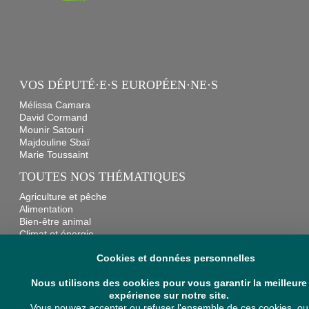
VOS DÉPUTÉ·E·S EUROPÉEN·NE·S
Mélissa Camara
David Cormand
Mounir Satouri
Majdouline Sbaï
Marie Toussaint
TOUTES NOS THÉMATIQUES
Agriculture et pêche
Alimentation
Bien-être animal
Climat et énergie
Commerce
Cookies et données personnelles
Culture
Droits et libertés
Nous utilisons des cookies pour vous garantir la meilleure
Economie
expérience sur notre site.
Environnement et santé
Vous pouvez accepter ou refuser l'ensemble de ces cookies, ou
Institutions européennes