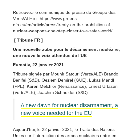
Retrouvez-le communiqué de presse du Groupe des
Verts/ALE ici: https://www.greens-
efa.eu/en/article/press/treaty-on-the-prohibition-of-
nuclear-weapons-one-step-closer-to-a-safer-world/
[ Tribune FR ]
Une nouvelle aube pour le désarmement nucléaire,
une nouvelle voix attendue de l’UE
Euractiv, 22 janvier 2021
Tribune signée par Mounir Satouri (Verts/ALE) Brando
Benifei (S&D), Oezlem Demirel (GUE), Lukas Mandl
(PPE), Karen Melchior (Renaissance), Ernest Urtasun
(Verts/ALE), Joachim Schneider (S&D)
A new dawn for nuclear disarmament, a
new voice needed for the EU
Aujourd’hui, le 22 janvier 2021, le Traité des Nations
Unies sur l’interdiction des armes nucléaires entre en