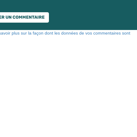
savoir plus sur la façon dont les données de vos commentaires sont
VOS DÉPUTÉ·E·S EUROPÉEN·NE·S
Mélissa Camara
David Cormand
Mounir Satouri
Majdouline Sbaï
Marie Toussaint