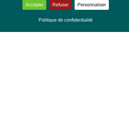
Accepter
Refuser
Personnaliser
Politique de confidentialité
NOUS CONTACTER
Délégation Europe Ecologie
Groupe Verts/ALE du Parlement européen
ASP 06E210, Rue Wiertz 60,
B-1047 Bruxelles