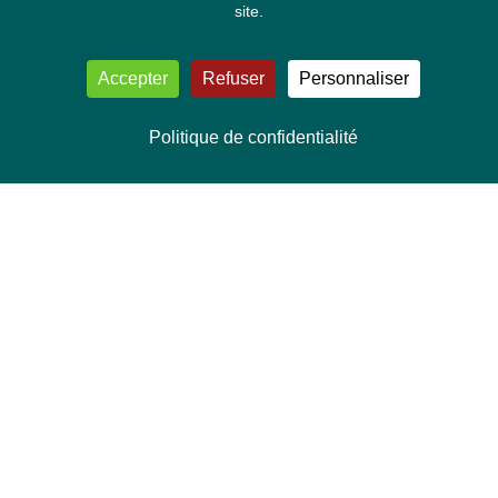
site.
Accepter
Refuser
Personnaliser
Politique de confidentialité
NOUS CONTACTER
Délégation Europe Ecologie
Groupe Verts/ALE du Parlement européen
ASP 06E210, Rue Wiertz 60,
B-1047 Bruxelles