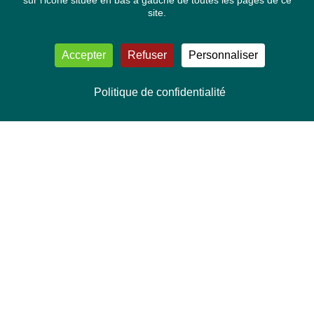
sur l'icone située en bas à gauche de toutes les pages de ce
site.
Accepter
Refuser
Personnaliser
Politique de confidentialité
NOUS CONTACTER
Délégation Europe Ecologie
Groupe Verts/ALE du Parlement européen
ASP 06E210, Rue Wiertz 60,
B-1047 Bruxelles