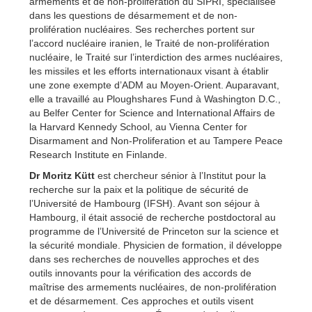
armements et de non-prolifération du SIPRI, spécialisée
dans les questions de désarmement et de non-
prolifération nucléaires.
Ses recherches portent sur
l’accord nucléaire iranien, le Traité de non-prolifération
nucléaire, le Traité sur l’interdiction des armes nucléaires,
les missiles et les efforts internationaux visant à établir
une zone exempte d’ADM au Moyen-Orient.
Auparavant,
elle a travaillé au Ploughshares Fund à Washington D.C.,
au Belfer Center for Science and International Affairs de
la Harvard Kennedy School, au Vienna Center for
Disarmament and Non-Proliferation et au Tampere Peace
Research Institute en Finlande.
Dr Moritz Kütt
est chercheur sénior à
l’Institut pour la
recherche sur la paix et la politique de sécurité de
l’Université de Hambourg
(IFSH).
Avant son séjour à
Hambourg, il était associé de recherche postdoctoral au
programme de l’Université de Princeton sur la science et
la sécurité mondiale.
Physicien de formation, il développe
dans ses recherches de nouvelles approches et des
outils innovants pour la vérification des accords de
maîtrise des armements nucléaires, de non-prolifération
et de désarmement.
Ces approches et outils visent