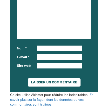
Nom
*
E-mail
*
Site web
Ce site utilise Akismet pour réduire les indésirables.
En
savoir plus sur la façon dont les données de vos
commentaires sont traitées
.