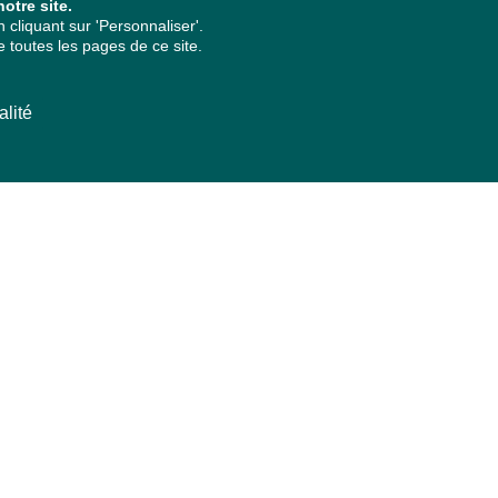
otre site.
cliquant sur 'Personnaliser'.
 toutes les pages de ce site.
alité
ARCHIVES PAR ANNÉES
2026
2025
2024
2023
2022
2021
2020
2019
2018
2017
2016
2015
2014
2013
2012
2011
2010
2009
2008
2007