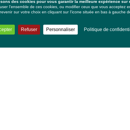
isons des cookies pour vous garantir la meilleure expérience sur n
ser l'ensemble de ces cookies, ou modifier ceux que vous acceptez en 
venir sur votre choix en cliquant sur l'icone située en bas à gauche de
cepter
Refuser
Personnaliser
Politique de confidenti
VOS DÉPUTÉ·E·S EUROPÉEN·NE·S
Mélissa Camara
David Cormand
Mounir Satouri
Majdouline Sbaï
Marie Toussaint
TOUTES NOS THÉMATIQUES
Agriculture et pêche
Alimentation