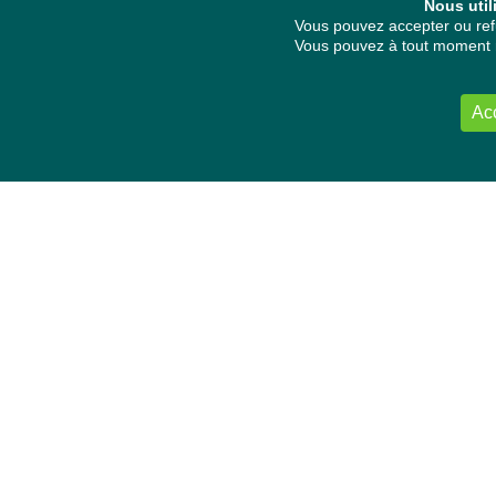
Nous util
Vous pouvez accepter ou refu
Vous pouvez à tout moment re
Ac
NOUS CONTACTER
Délégation Europe Ecologie
Groupe Verts/ALE du Parlement européen
ASP 06E210, Rue Wiertz 60,
B-1047 Bruxelles