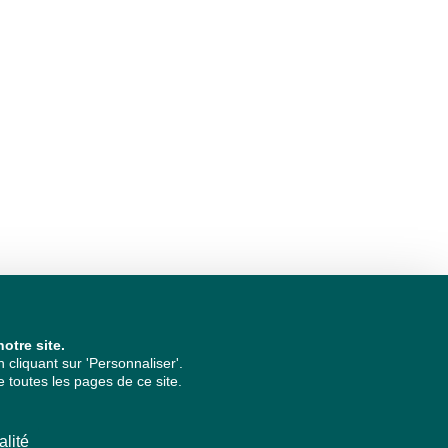
otre site.
cliquant sur 'Personnaliser'.
 toutes les pages de ce site.
alité