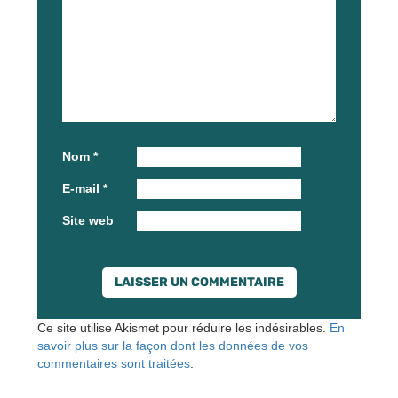
Nom
*
E-mail
*
Site web
Ce site utilise Akismet pour réduire les indésirables.
En
savoir plus sur la façon dont les données de vos
commentaires sont traitées
.