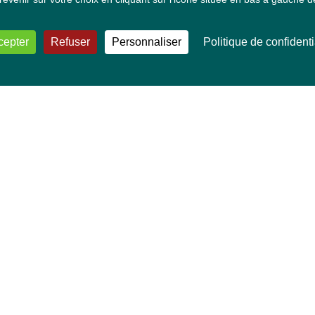
cepter
Refuser
Personnaliser
Politique de confidenti
VOS DÉPUTÉ·E·S EUROPÉEN·NE·S
Mélissa Camara
David Cormand
Mounir Satouri
Majdouline Sbaï
Marie Toussaint
TOUTES NOS THÉMATIQUES
Agriculture et pêche
Alimentation
Bien-être animal
Climat et énergie