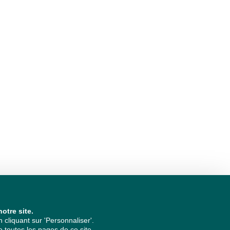
otre site.
cliquant sur 'Personnaliser'.
 toutes les pages de ce site.