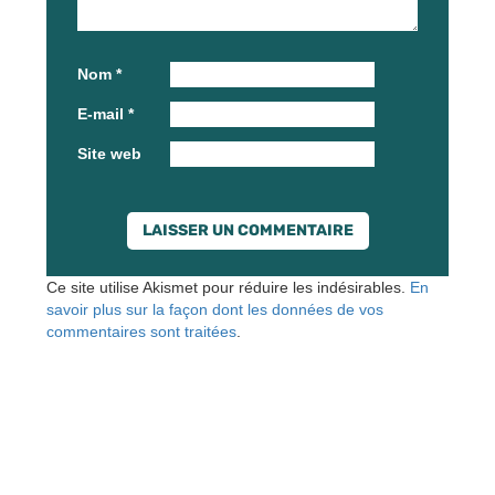
Nom
*
E-mail
*
Site web
Ce site utilise Akismet pour réduire les indésirables.
En
savoir plus sur la façon dont les données de vos
commentaires sont traitées
.