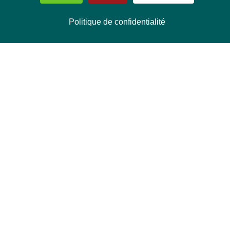
Politique de confidentialité
NOUS CONTACTER
Délégation Europe Ecologie
Groupe Verts/ALE du Parlement européen
ASP 06E210, Rue Wiertz 60,
B-1047 Bruxelles