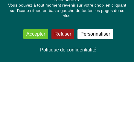
Vous pouvez à tout moment revenir sur votre choix en cliquant
sur l'icone située en bas à gauche de toutes les pages de ce
site.
Accepter
Refuser
Personnaliser
Politique de confidentialité
NOUS CONTACTER
Délégation Europe Ecologie
Groupe Verts/ALE du Parlement européen
ASP 06E210, Rue Wiertz 60,
B-1047 Bruxelles