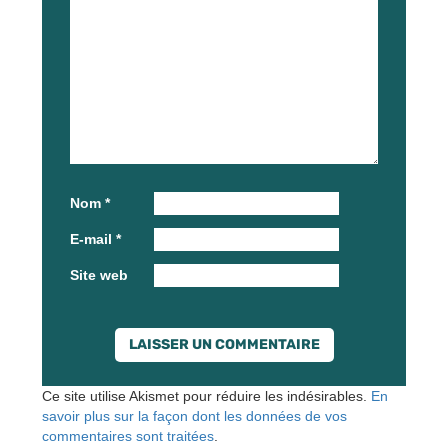
Nom
*
E-mail
*
Site web
Ce site utilise Akismet pour réduire les indésirables.
En
savoir plus sur la façon dont les données de vos
commentaires sont traitées
.