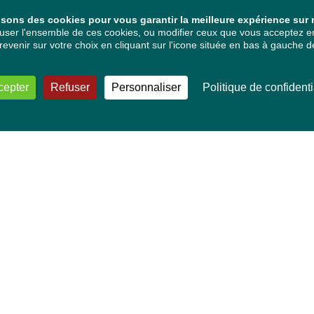
isons des cookies pour vous garantir la meilleure expérience sur n
ser l'ensemble de ces cookies, ou modifier ceux que vous acceptez en 
venir sur votre choix en cliquant sur l'icone située en bas à gauche de
cepter
Refuser
Personnaliser
Politique de confidenti
VOS DÉPUTÉ·E·S EUROPÉEN·NE·S
Mélissa Camara
David Cormand
Mounir Satouri
Majdouline Sbaï
Marie Toussaint
TOUTES NOS THÉMATIQUES
Agriculture et pêche