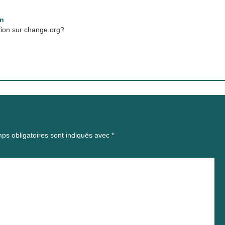
in
tion sur change.org?
ps obligatoires sont indiqués avec
*