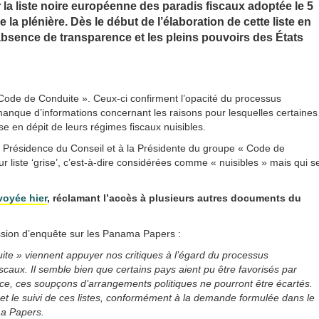
r la liste noire européenne des paradis fiscaux adoptée le 5
 la plénière. Dès le début de l’élaboration de cette liste en
’absence de transparence et les pleins pouvoirs des États
ode de Conduite ». Ceux-ci confirment l’opacité du processus
manque d’informations concernant les raisons pour lesquelles certaines
rise en dépit de leurs régimes fiscaux nuisibles.
la Présidence du Conseil et à la Présidente du groupe « Code de
sur liste ‘grise’, c’est-à-dire considérées comme « nuisibles » mais qui s
voyée hier
, réclamant l’accès à plusieurs autres documents du
ssion d’enquête sur les Panama Papers :
 » viennent appuyer nos critiques à l’égard du processus
iscaux. Il semble bien que certains pays aient pu être favorisés par
ence, ces soupçons d’arrangements politiques ne pourront être écartés.
 et le suivi de ces listes, conformément à la demande formulée dans le
ma Papers.