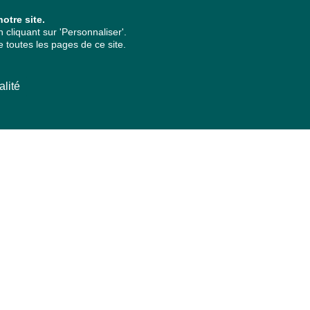
otre site.
cliquant sur 'Personnaliser'.
 toutes les pages de ce site.
alité
ARCHIVES PAR ANNÉES
2026
2025
2024
2023
2022
2021
2020
2019
2018
2017
2016
2015
2014
2013
2012
2011