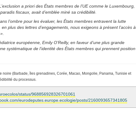
e ! L’exclusion a priori des États membres de l’UE comme le Luxembourg,
 paradis fiscaux, avait d’emblée miné sa crédibilité.
ns l’ombre pour les évaluer, les États membres entravent la lutte
oi, en plus des lettres d’engagements, nous exigeons à présent l’accès à
».
iatrice européenne, Emily O’Reilly,
en faveur d’une plus grande
ne systématique de l’identité des États membres qui prennent position
liste noire (Barbade, îles grenadines, Corée, Macao, Mongolie, Panama, Tunisie et
rédibilité du processus.
m/euroecolos/status/968856928326701061
ebook.com/eurodeputes.europe.ecologie/posts/2160093657341805