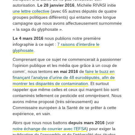
autorisation.
Le 28 janvier 2016
, Michèle RIVASI initie
une lettre collective
(avec 65 autres députés de quatre
groupes politiques différents) qui entame notre longue
campagne que nous avons affectueusement surnommée
« la saga du glyphosate ».
Le 4 mars 2016
nous publions notre première
infographie à ce sujet :
7 raisons d’interdire le
glyphosate
.
Comprenant que ce sujet ne commencerait à passionner
l’opinion publique et les média que grâce à un coup de
comm’, nous tentons
en mai 2016
de
faire le buzz en
finançant l’analyse d’urine de 48 eurodéputés, afin de
montrer les disparités de contamination
. Et surtout
rappeler que même celles et ceux qui mangent bio sont
contaminés tellement ce pesticide est omniprésent. Nous
avons même proposé (très sérieusement) au
Commissaire européen à la Santé de se prêter à cette
expérience, en vain.
Alors que nous nous battons
depuis mars 2016
(voir
notre échange de courrier avec l’EFSA
) pour exiger la
publication de l’ensemble et de l’intégralité des études