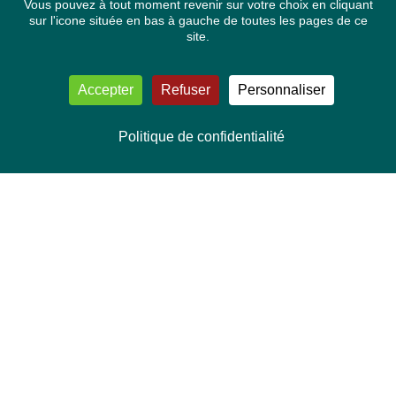
Vous pouvez à tout moment revenir sur votre choix en cliquant
sur l'icone située en bas à gauche de toutes les pages de ce
site.
Accepter
Refuser
Personnaliser
Politique de confidentialité
NOUS CONTACTER
Délégation Europe Ecologie
Groupe Verts/ALE du Parlement européen
ASP 06E210, Rue Wiertz 60,
B-1047 Bruxelles