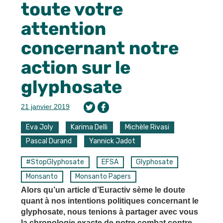
toute votre
attention
concernant notre
action sur le
glyphosate
21 janvier 2019
Eva Joly
Karima Delli
Michèle Rivasi
Pascal Durand
Yannick Jadot
#StopGlyphosate
EFSA
Glyphosate
Monsanto
Monsanto Papers
Alors qu’un article d’Euractiv sème le doute
quant à nos intentions politiques concernant le
glyphosate, nous tenions à partager avec vous
la chronologie exacte de notre combat contre