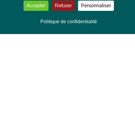
Accepter
Refuser
Personnaliser
Politique de confidentialité
NOUS CONTACTER
Délégation Europe Ecologie
Groupe Verts/ALE du Parlement européen
ASP 06E210, Rue Wiertz 60,
B-1047 Bruxelles