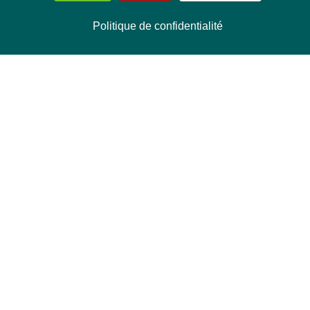
Politique de confidentialité
NOUS CONTACTER
Délégation Europe Ecologie
Groupe Verts/ALE du Parlement européen
ASP 06E210, Rue Wiertz 60,
B-1047 Bruxelles