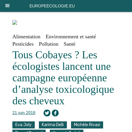
Panneau de gestion des cookies
EUROPEECOLOGIE.EU
Alimentation
Environnement et santé
Pesticides
Pollution
Santé
Tous Cobayes ? Les
écologistes lancent une
campagne européenne
d’analyse toxicologique
des cheveux
21 juin 2018
Eva Joly
Karima Delli
Michèle Rivasi