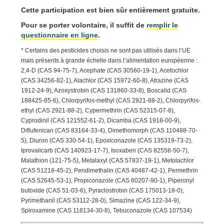
Cette participation est bien sûr entièrement gratuite.
Pour se porter volontaire, il suffit de
remplir le
questionnaire en ligne
.
* Certains des pesticides choisis ne sont pas utilisés dans l’UE
mais présents à grande échelle dans l’alimentation européenne :
2,4-D (CAS 94-75-7), Acephate (CAS 30560-19-1), Acetochlor
(CAS 34256-82-1), Alachlor (CAS 15972-60-8), Atrazine (CAS
1912-24-9), Azoxystrobin (CAS 131860-33-8), Boscalid (CAS
188425-85-6), Chlorpyrifos-methyl (CAS 2921-88-2), Chlorpyrifos-
ethyl (CAS 2921-88-2), Cypermethrin (CAS 52315-07-8),
Cyprodinil (CAS 121552-61-2), Dicamba (CAS 1918-00-9),
Diflufenican (CAS 83164-33-4), Dimethomorph (CAS 110488-70-
5), Diuron (CAS 330-54-1), Epoxiconazole (CAS 135319-73-2),
Iprovalicarb (CAS 140923-17-7), Isoxaben (CAS 82558-50-7),
Malathion (121-75-5), Metalaxyl (CAS 57837-19-1), Metolachlor
(CAS 51218-45-2), Pendimethalin (CAS 40487-42-1), Permethrin
(CAS 52645-53-1), Propiconazole (CAS 60207-90-1), Piperonyl
butoxide (CAS 51-03-6), Pyraclostrobin (CAS 175013-18-0),
Pyrimethanil (CAS 53112-28-0), Simazine (CAS 122-34-9),
Spiroxamine (CAS 118134-30-8), Tebuconazole (CAS 107534)