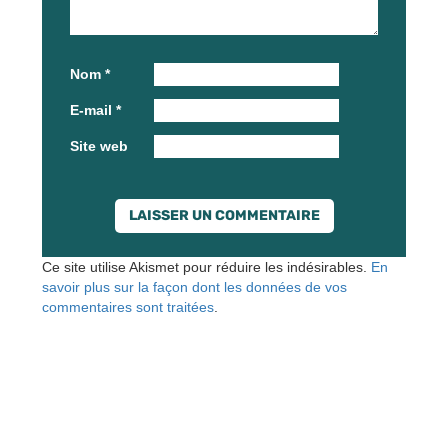
Nom
*
E-mail
*
Site web
Ce site utilise Akismet pour réduire les indésirables.
En
savoir plus sur la façon dont les données de vos
commentaires sont traitées
.