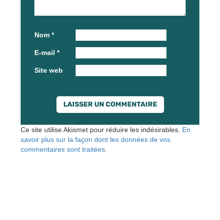
Nom
*
E-mail
*
Site web
Ce site utilise Akismet pour réduire les indésirables.
En
savoir plus sur la façon dont les données de vos
commentaires sont traitées
.