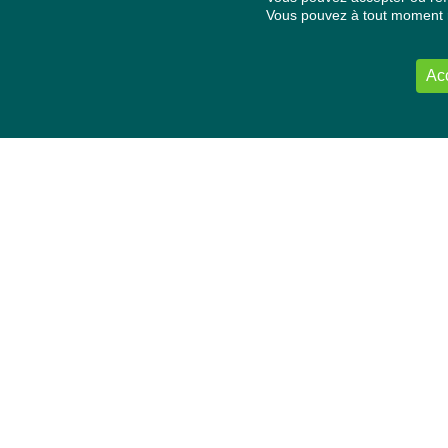
Vous pouvez à tout moment re
Ac
NOUS CONTACTER
Délégation Europe Ecologie
Groupe Verts/ALE du Parlement européen
ASP 06E210, Rue Wiertz 60,
B-1047 Bruxelles