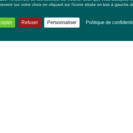
venir sur votre choix en cliquant sur l'icone située en bas à gauche de
cepter
Refuser
Personnaliser
Politique de confidenti
VOS DÉPUTÉ·E·S EUROPÉEN·NE·S
Mélissa Camara
David Cormand
Mounir Satouri
Majdouline Sbaï
Marie Toussaint
TOUTES NOS THÉMATIQUES
Agriculture et pêche
Alimentation
Bien-être animal
Climat et énergie