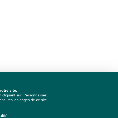
otre site.
cliquant sur 'Personnaliser'.
 toutes les pages de ce site.
alité