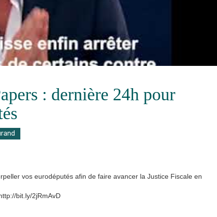
apers : dernière 24h pour
tés
urand
ller vos eurodéputés afin de faire avancer la Justice Fiscale en
 http://bit.ly/2jRmAvD