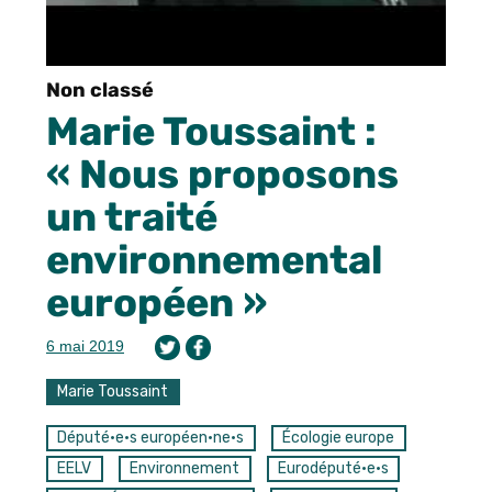
Non classé
Marie Toussaint :
« Nous proposons
un traité
environnemental
européen »
6 mai 2019
Marie Toussaint
Député·e·s européen·ne·s
Écologie europe
EELV
Environnement
Eurodéputé·e·s