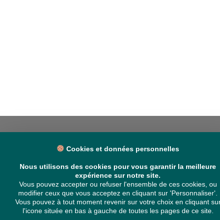
Cookies et données personnelles
NOUS CONTACTER
Nous utilisons des cookies pour vous garantir la meilleure
expérience sur notre site.
Délégation Europe Ecologie
Vous pouvez accepter ou refuser l'ensemble de ces cookies, ou
Groupe Verts/ALE du Parlement européen
modifier ceux que vous acceptez en cliquant sur 'Personnaliser'.
ASP 06E210, Rue Wiertz 60,
Vous pouvez à tout moment revenir sur votre choix en cliquant su
B-1047 Bruxelles
l'icone située en bas à gauche de toutes les pages de ce site.