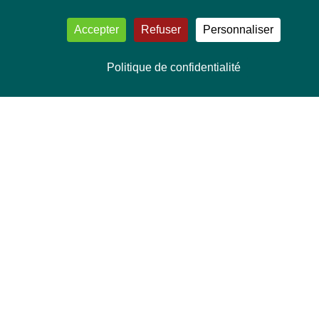
Accepter
Refuser
Personnaliser
Politique de confidentialité
VOS DÉPUTÉ·E·S EUROPÉEN·NE·S
Mélissa Camara
David Cormand
Mounir Satouri
Majdouline Sbaï
Marie Toussaint
TOUTES NOS THÉMATIQUES